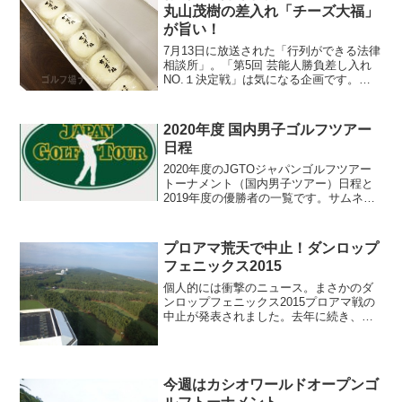
丸山茂樹の差入れ「チーズ大福」
が旨い！
7月13日に放送された「行列ができる法律
相談所」。「第5回 芸能人勝負差し入れ
NO.１決定戦」は気になる企画です。ゴ
ルフと美味しいものが大好きなのでこう
いうのはチェックしないとね^^;なんとそ
こにプロゴルファーの丸山茂樹が出演。
2020年度 国内男子ゴルフツアー
グルメで知ら...
日程
2020年度のJGTOジャパンゴルフツアー
トーナメント（国内男子ツアー）日程と
2019年度の優勝者の一覧です。サムネイ
ル画像があるのは、過去にラウンドして
ゴルフ場ナビゲーションに情報をアップ
しているコースです。国内男子ゴルフツ
プロアマ荒天で中止！ダンロップ
アー［2020...
フェニックス2015
個人的には衝撃のニュース。まさかのダ
ンロップフェニックス2015プロアマ戦の
中止が発表されました。去年に続き、今
年も宮崎までプロアマ戦を観戦しに行こ
うと飛行機や宿を予約。宿はもちろん、
フェニックスカントリークラブの最寄り
のホテル「シェラトン...
今週はカシオワールドオープンゴ