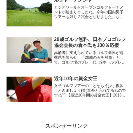
ルフトーナメント
カシオワールドオープンゴルフトーナメ
ントが始まりましたね。今年の国内男子
ツアーも残り２試合となりました。なん
か１年が年々早く感じるのは僕だけなん
でしょうか？違うんでしょうね^^;さて、
今週は「カシオワールドオープンゴルフ
トーナメント」。カシ...
20歳ゴルフ無料、日本プロゴルフ
協会会長の倉本氏も100％応援
高齢者に支えられているゴルフ業界が危
機感を募らせ、「20歳のみを対象」とし
て、ゴルフ場のプレー代（9ホールプレ
ー）やゴルフ練習場のボール代（1時
間/100球）を無料とするサービスを株式
会社リクルートライフスタイルが各ゴル
近年10年の賞金女王
フ業界団体とタッグを...
女子ゴルフツアーのことをもう少し復習
しときましょう(笑)意外と忘れてるもので
すね^^;【最近10年間の賞金女王】2013
年 森田 理香子2012年 全美貞（韓
国）2011年 アン・ソンジュ（韓国）
2010年 アン・ソンジュ（韓国）2009
年...
スポンサーリンク