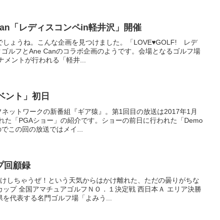
Can「レディスコンペin軽井沢」開催
しょうね。こんな企画を見つけました。「LOVE♥GOLF! レデ
クゴルフとAne Canのコラボ企画のようです。会場となるゴルフ場
ナメントが行われる「軽井...
ベント」初日
フネットワークの新番組『ギア猿』。第1回目の放送は2017年1月
れた「PGAショー」の紹介です。ショーの前日に行われた「Demo
でこの回の放送ではメイ...
プ回顧録
！日焼けしちゃうぜ！という天気からはかけ離れた、ただの曇りがちな
ップ 全国アマチュアゴルフＮＯ．１決定戦 西日本Ａ エリア決勝
を代表する名門ゴルフ場「よみう...