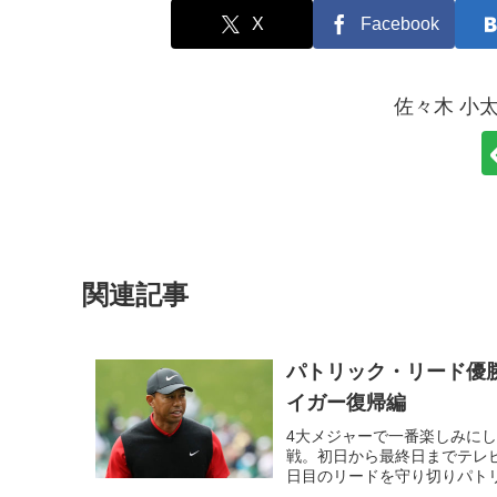
X
Facebook
佐々木 小
関連記事
パトリック・リード優勝
イガー復帰編
4大メジャーで一番楽しみに
戦。初日から最終日までテレ
日目のリードを守り切りパトリ