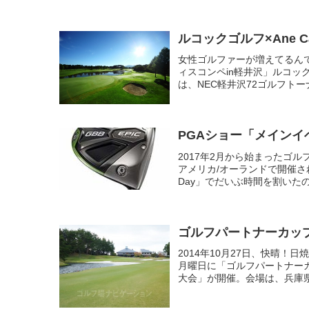
ルコックゴルフ×Ane 
女性ゴルファーが増えてるんで
ィスコンペin軽井沢」ルコッ
は、NEC軽井沢72ゴルフトー
PGAショー「メインイ
2017年2月から始まったゴル
アメリカ/オーランドで開催さ
Day」でだいぶ時間を割いたの
ゴルフパートナーカッ
2014年10月27日、快晴
月曜日に「ゴルフパートナーカ
大会」が開催。会場は、兵庫県