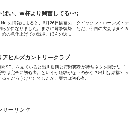
ばい、W杯より興奮してる^^;
.Netの情報によると、6月26日開幕の「クイックン・ローンズ・ナ
明らかになりました。まさに電撃復帰！ただ、今回の大会はタイガ
めの急仕上げでの出場。ほんの週...
リアヒルズカントリークラブ
時間SP」を見ていると出川哲朗と狩野英孝が持ちネタを賭けたゴ
狩野は完全に初心者。というか経験がないのかな？出川は結構やっ
るんだろうけど）でしたが、実力は初心者...
ンサーリンク