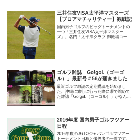
三井住友VISA太平洋マスターズ
【プロアマチャリティー】観戦記
国内男子ゴルフのビッグトーナメントの
一つ「三井住友VISA太平洋マスター
ズ」。名門「太平洋クラブ 御殿場コー
ス」で開催される大会。今年はプロアマ
チャリティ戦だけ観戦に行ってきまし
た！
ゴルフ雑誌「Go!gol.（ゴーゴ
ル）」最新号＃56が届きました
最近ゴルフ雑誌の定期購読を始めまし
た。沖縄に旅行に行った際に暇で眺めて
た雑誌「Go!gol.（ゴーゴル）」がなんと
も面白い。写真が綺麗で内容が上質。＃
56では「大箱根カントリークラブ」「ユ
ニ東武ゴルフクラブ」「千葉バーディク
ラブ」などが特集...
2016年度 国内男子ゴルフツアー
日程
2016年度のJGTOジャパンゴルフツアー
トーナメント日程と優勝者の一覧です。