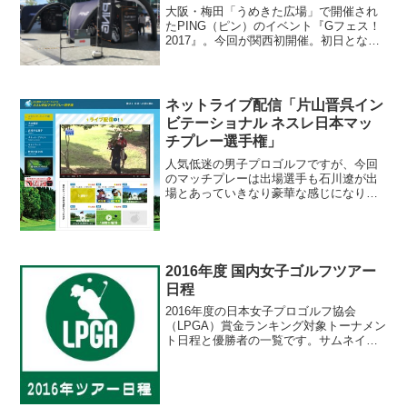
大阪・梅田「うめきた広場」で開催され
たPING（ピン）のイベント『Gフェス！
2017』。今回が関西初開催。初日となる
金曜日に早速行ってきました。パターコ
ーナー、ドライバー試打等の後、展示ブ
ースなども見てきました。
ネットライブ配信「片山晋呉イン
ビテーショナル ネスレ日本マッ
チプレー選手権」
人気低迷の男子プロゴルフですが、今回
のマッチプレーは出場選手も石川遼が出
場とあっていきなり豪華な感じになりま
したね。そして、テレビ中継ではなくイ
ンターネットによるライブ配信。（9月13
日（土）・14日（日）はBS-TBSでも放
映）これ、仕事...
2016年度 国内女子ゴルフツアー
日程
2016年度の日本女子プロゴルフ協会
（LPGA）賞金ランキング対象トーナメン
ト日程と優勝者の一覧です。サムネイル
画像があるのは、過去にラウンドしてサ
イトに情報をアップしているコースで
す。国内女子ゴルフツアー［2016年］
【年代別ツアー情報】...