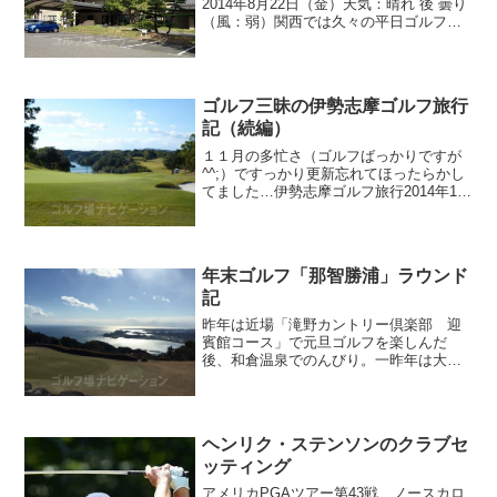
2014年8月22日（金）天気：晴れ 後 曇り
（風：弱）関西では久々の平日ゴルフ。
同伴者は嫁さんと知り合いの社長の３サ
ムでのラウンド。前から気になってた大
阪のゴルフ場「太子カントリー倶楽
部」。▼クラブハウ...
ゴルフ三昧の伊勢志摩ゴルフ旅行
記（続編）
１１月の多忙さ（ゴルフばっかりですが
^^;）ですっかり更新忘れてほったらかし
てました…伊勢志摩ゴルフ旅行2014年11
月13日にアップした「ゴルフ三昧の伊勢
志摩ゴルフ旅行記（初日）」の続編です
（笑）ゴルフ旅行２日目ゴルフ旅行２日
目。大阪から...
年末ゴルフ「那智勝浦」ラウンド
記
昨年は近場「滝野カントリー倶楽部 迎
賓館コース」で元旦ゴルフを楽しんだ
後、和倉温泉でのんびり。一昨年は大晦
日を白浜温泉でのんびりした後、「白浜
ゴルフ倶楽部」でラウンド、そしてその
まま北海道・登別温泉でのんびり温泉三
昧を楽しみました。南紀・那...
ヘンリク・ステンソンのクラブセ
ッティング
アメリカPGAツアー第43戦、ノースカロ