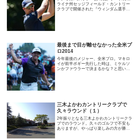
ライナ州セッジフィールド・カントリー
クラブで開催された『ウィンダム選手
権』を大会コースレコードで優勝したヘ
ンリック・ステンソン（Henrik
Stenson）。大好きな選手の一人です。そ
んなステンソン...
最後まで目が離せなかった全米プ
ロ2014
今年最後のメジャー、全米プロ。マキロ
イが前半ボギー先行した時は、ミケルソ
ンかファウラーで決まるかな？と思いま
したが、さすがはマキロイ。バックナイ
ンからの彼は別人でした！10番ロングホ
ール、残り280ヤードをまさかの２オン。
しかもピンから3m...
三木よかわカントリークラブで
久々ラウンド（１）
2年振りとなる三木よかわカントリークラ
ブでのラウンド。久々のゴルフで不安も
ありますが、やっぱり楽しみの方が勝っ
ちゃいますね♪三木よかわカントリークラ
ブ〒673-0753 兵庫県三木市口吉川町槙