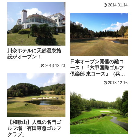
ス』
2014.01.14
川奈ホテルに天然温泉施
設がオープン！
日本オープン開催の難コ
2013.12.20
ース！『六甲国際ゴルフ
倶楽部 東コース』（兵
庫・神戸市北区）
2013.12.16
【和歌山】人気の名門ゴ
ルフ場「有田東急ゴルフ
クラブ」