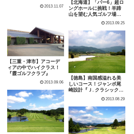
【北海道】「パー6」超ロ
2013.11.07
ングホールに挑戦！羊蹄
山を望む人気ゴルフ場
『ニセコビレッジゴルフ
2013.09.25
コース』
【三重・津市】アコーデ
ィアの中でハイクラス！
『霞ゴルフクラブ』
【徳島】南国感溢れる美
2013.09.06
しいコース！ジャンボ尾
崎設計『Ｊ. クラシックゴ
ルフクラブ』
2013.08.29