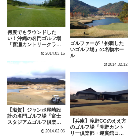
何度でもラウンドした
い！沖縄の名門ゴルフ場
ゴルファーが「挑戦した
「喜瀬カントリークラ
いゴルフ場」の名物ホー
ブ」
2014.03.15
ル
2014.02.12
【滋賀】ジャンボ尾崎設
計の名門ゴルフ場『富士
【兵庫】滝野CCのええ方
スタジアムゴルフ倶楽部
のゴルフ場『滝野カント
南コース』
2014.02.06
リー倶楽部・迎賓館コー