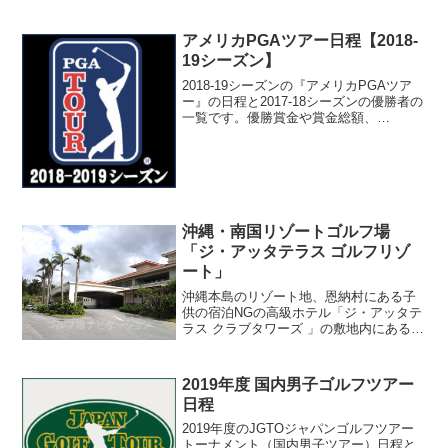
アメリカPGAツアー日程【2018-
19シーズン】
2018-19シーズンの『アメリカPGAツア
ー』の日程と2017-18シーズンの優勝者の
一覧です。優勝賞金や賞金総額、
FedExCupポイントも記載しています。
PGAツアーシーズン開催期間トーナメン
ト名開催コースFedExCupポイント'1...
沖縄・南国リゾートゴルフ場
「ジ・アッタテラス ゴルフリゾ
ート」
沖縄本島のリゾート地、恩納村にある子
供の宿泊NGの高級ホテル「ジ・アッタテ
ラス クラブタワーズ 」の敷地内にあるリ
ゾートゴルフ場「ジ・アッタテラス ゴル
フリゾート」をアップしました。ジ・ア
ッタテラス ゴルフリゾート前日まで特別
2019年度 国内男子ゴルフツアー
警報が発令され...
日程
2019年度のJGTOジャパンゴルフツアー
トーナメント（国内男子ツアー）日程と