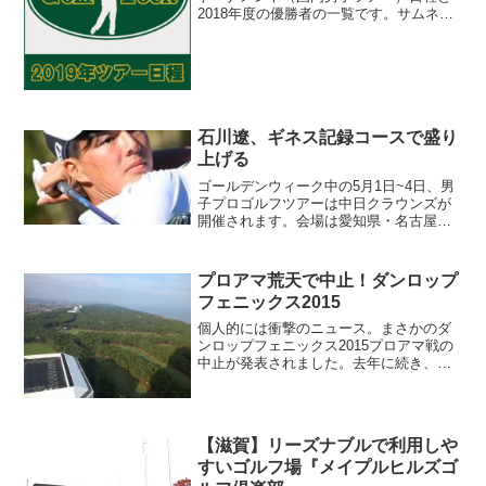
2018年度の優勝者の一覧です。サムネイ
ル画像があるのは、過去にラウンドして
ゴルフ場ナビゲーションに情報をアップ
しているコースです。国内男子ゴルフツ
アー［2019...
石川遼、ギネス記録コースで盛り
上げる
ゴールデンウィーク中の5月1日~4日、男
子プロゴルフツアーは中日クラウンズが
開催されます。会場は愛知県・名古屋ゴ
ルフ倶楽部 和合コース（6545ヤード、パ
ー70）。今大会の話題はなんと言っても
石川遼の参戦。前週のつるやオープンゴ
プロアマ荒天で中止！ダンロップ
ルフトーナメ...
フェニックス2015
個人的には衝撃のニュース。まさかのダ
ンロップフェニックス2015プロアマ戦の
中止が発表されました。去年に続き、今
年も宮崎までプロアマ戦を観戦しに行こ
うと飛行機や宿を予約。宿はもちろん、
フェニックスカントリークラブの最寄り
のホテル「シェラトン...
【滋賀】リーズナブルで利用しや
すいゴルフ場『メイプルヒルズゴ