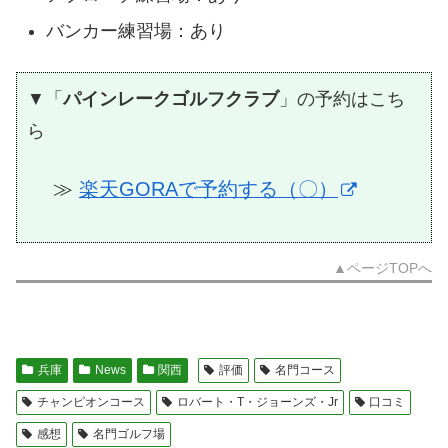
バンカー練習場：あり
▼「
パインレークゴルフクラブ
」の予約はこち
ら
≫
楽天GORAで予約する（〇）
▲ページTOPへ
兵庫
News
関西
評価
名門コース
チャンピオンコース
ロバート・T・ジョーンズ・Jr
口コミ
感想
名門ゴルフ場