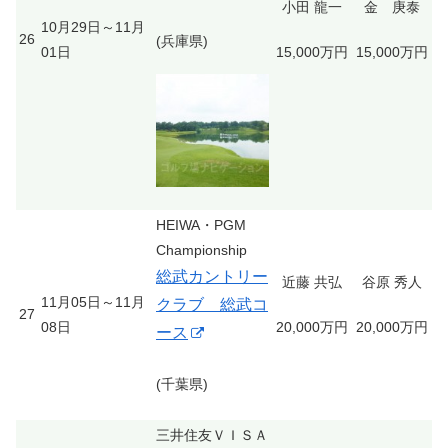
小田 龍一
金 庚泰
10月29日～11月
26
(兵庫県)
01日
15,000万円
15,000万円
HEIWA・PGM
Championship
総武カントリー
近藤 共弘
谷原 秀人
11月05日～11月
クラブ 総武コ
27
08日
20,000万円
20,000万円
ース
(千葉県)
三井住友ＶＩＳＡ