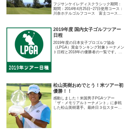
フジサンケイレディスクラシック期間：
期間：2014年4月25日~27日使用コース：
川奈ホテルゴルフコース 富士コース
（静岡県） 6,367ヤード（パー72）台湾
のフェービー・ヤオが21歳でツアー初優
勝！最終日、5アンダー首位タイでスター
2019年度 国内女子ゴルフツアー
トし...
日程
2019年度の日本女子プロゴルフ協会
（LPGA）賞金ランキング対象トーナメン
ト日程と2018年の優勝者の一覧です。サ
ムネイル画像があるのは、過去にラウン
ドしてサイトに情報をアップしているコ
ースです。国内女子ゴルフツアー［2019
年］【年代別...
松山英樹おめでとう！米ツアー初
優勝！！
感動しました！米国男子PGAツアー
「ザ・メモリアルトーナメント」に参戦
した松山英樹選手。最終日３位スタート
で一時は単独首位に立った時は「そのま
ま！！！」と、まるで競馬の最終コーナ
ーを曲がった逃げ馬に送る声援のような
応援をしていました(笑)そ...