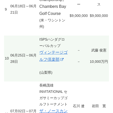
ー
ス
06月18日～06月
Chambers Bay
9
21日
Golf Course
$9,000,000
$9,000,000
(米・ワシントン
州)
ISPSハンダグロ
ーバルカップ
－
武藤 俊憲
ヴィンテージゴ
06月25日～06月
10
ルフ倶楽部
28日
－
10,000万円
(山梨県)
長嶋茂雄
INVITATIONAL セ
ガサミーカップゴ
ルフトーナメント
石川 遼
岩田 寛
ザ・ノースカン
07月02日～07月