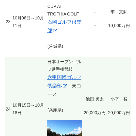
CUP AT
－
李 京勲
TROPHIA GOLF
10月08日～10月
23
石岡ゴルフ倶楽
11日
－
10,000万円
部
(茨城県)
日本オープンゴル
フ選手権競技
六甲国際ゴルフ
倶楽部
東コ
ース
池田 勇太
小平 智
10月15日～10月
24
(兵庫県)
18日
20,000万円
20,000万円