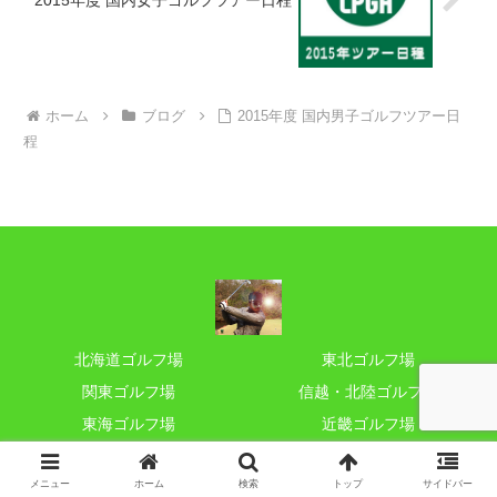
2015年度 国内女子ゴルフツアー日程
ホーム
ブログ
2015年度 国内男子ゴルフツアー日
程
北海道ゴルフ場
東北ゴルフ場
関東ゴルフ場
信越・北陸ゴルフ場
東海ゴルフ場
近畿ゴルフ場
中国地方ゴルフ場
四国ゴルフ場
メニュー
ホーム
検索
トップ
サイドバー
お薦めサイト
Contact Us