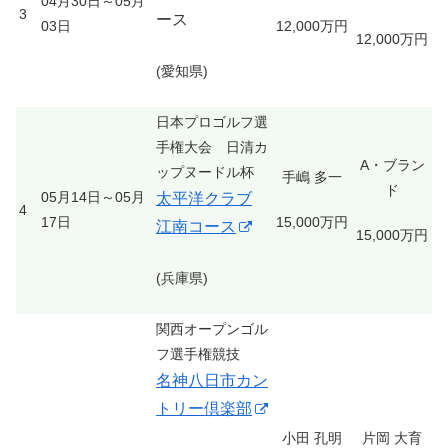
04月30日～05月
3
ース
03日
12,000万円
12,000万円
(愛知県)
日本プロゴルフ選
手権大会 日清カ
A・ブラン
ップヌードル杯
手嶋 多一
ド
05月14日～05月
太平洋クラブ
4
17日
15,000万円
江南コース
15,000万円
(兵庫県)
関西オープンゴル
フ選手権競技
名神八日市カン
トリー倶楽部
小田 孔明
片岡 大育