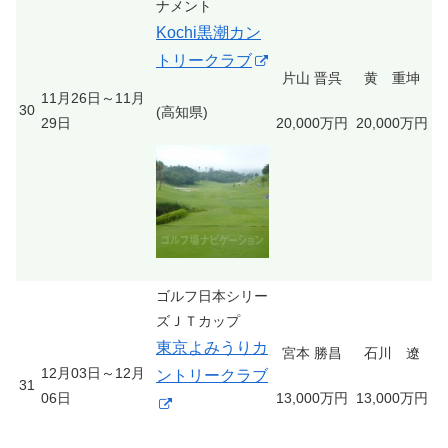
ナメント
Kochi黒潮カン
トリークラブ
片山 晋呉
黄 重坤
11月26日～11月
30
(高知県)
29日
20,000万円
20,000万円
ゴルフ日本シリー
ズＪＴカップ
東京よみうりカ
宮本 勝昌
石川 遼
12月03日～12月
ントリークラブ
31
06日
13,000万円
13,000万円