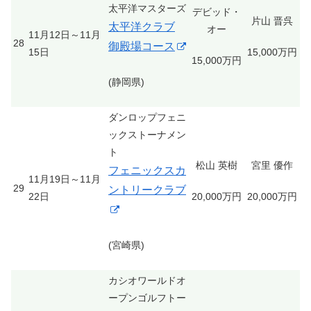
太平洋マスターズ
デビッド・
片山 晋呉
太平洋クラブ
オー
11月12日～11月
28
御殿場コース
15日
15,000万円
15,000万円
(静岡県)
ダンロップフェニ
ックストーナメン
ト
松山 英樹
宮里 優作
フェニックスカ
11月19日～11月
29
ントリークラブ
22日
20,000万円
20,000万円
(宮崎県)
カシオワールドオ
ープンゴルフトー