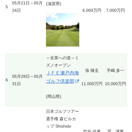
05月21日～05月
(滋賀県)
5
24日
6,000万円
7,000万円
～全英への道～ミ
ズノオープン
張 棟圭
手嶋 多一
ＪＦＥ瀬戸内海
05月28日～05月
6
ゴルフ倶楽部
31日
11,000万円
10,000万円
(岡山県)
日本ゴルフツアー
選手権 森ビルカ
ップ Shishido
竹谷 佳孝
梁 津萬