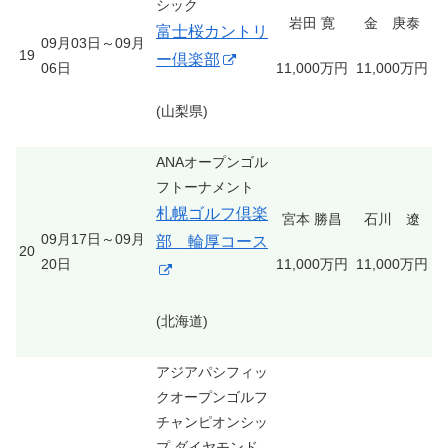
シック
岩田 寛
金 庚泰
富士桜カントリ
09月03日～09月
19
ー倶楽部
06日
11,000万円
11,000万円
(山梨県)
ANAオープンゴル
フトーナメント
札幌ゴルフ倶楽
宮本 勝昌
石川 遼
09月17日～09月
部 輪厚コース
20
20日
11,000万円
11,000万円
(北海道)
アジアパシフィッ
クオープンゴルフ
チャンピオンシッ
プ ダイヤモンド