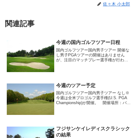
佐々木 小太郎
関連記事
今週の国内ゴルフツアー日程
国内ゴルフツアー国内男子ツアー 開催な
し男子PGAツアーの開催はありません
が、注目のマッチプレー選手権が行わ
れ、アメリカから石川遼選手が帰国参戦
します！その他、現賞金ランキングトッ
プの小田孔明選手や先週の「フジサンケ
イクラシック」で初優勝し...
今週のツアー予定
国内ゴルフツアー国内男子ツアー なし※
今週は全米プロゴルフ選手権(U.S. PGA
Championship)が開催。 開催場所：バル
ハラGC (Valhalla GC) (アメリカ・ケン
タッキー州) 開催期間：08月07日～08月
10日≫...
フジサンケイレディスクラシック
の結果