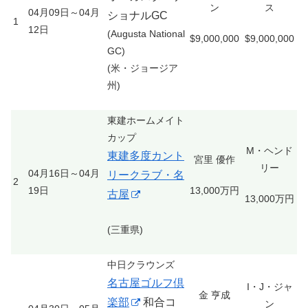
ン
ス
04月09日～04月
ショナルGC
1
12日
(Augusta National
$9,000,000
$9,000,000
GC)
(米・ジョージア
州)
東建ホームメイト
カップ
M・ヘンド
東建多度カント
宮里 優作
リー
04月16日～04月
リークラブ・名
2
19日
13,000万円
古屋
13,000万円
(三重県)
中日クラウンズ
名古屋ゴルフ倶
I・J・ジャ
金 亨成
楽部
和合コ
ン