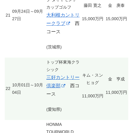
藤田 寛之
金 庚泰
カップゴルフ
09月24日～09月
大利根カントリ
21
27日
15,000万円
15,000万円
ークラブ
西
コース
(茨城県)
トップ杯東海クラ
シック
キム・スン
三好カントリー
金 亨成
ヒョグ
10月01日～10月
倶楽部
西コ
22
04日
11,000万円
ース
11,000万円
(愛知県)
HONMA
TOURWORLD