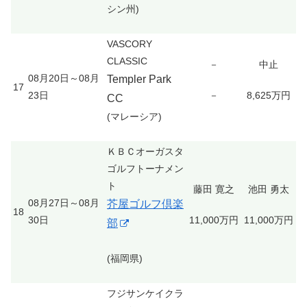
シン州)
VASCORY
CLASSIC
－
中止
08月20日～08月
Templer Park
17
23日
－
8,625万円
CC
(マレーシア)
ＫＢＣオーガスタ
ゴルフトーナメン
ト
藤田 寛之
池田 勇太
08月27日～08月
芥屋ゴルフ倶楽
18
30日
11,000万円
11,000万円
部
(福岡県)
フジサンケイクラ