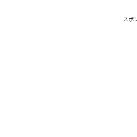
ートを満喫してきました！プールが付
いている部屋がある「シギラベイサ...
スポ