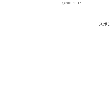
クラウスやトム・ワトソン、そしてな
2015.11.17
んと言ってもタイガー・ウッズが参戦
したことで知名度はゴルフファン以外
でも知るところとなった人気の大会...
スポ