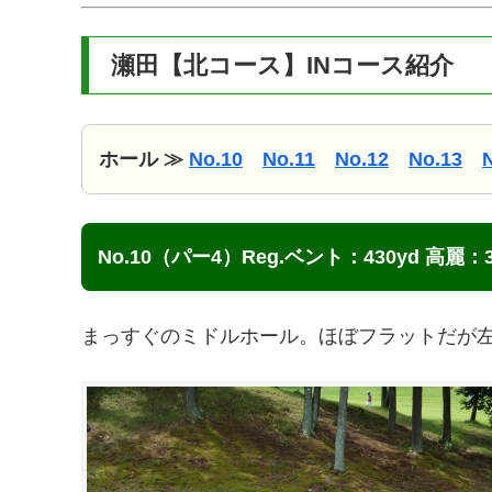
瀬田【北コース】INコース紹介
ホール ≫
No.10
No.11
No.12
No.13
No.10（パー4）Reg.ベント：430yd 高麗：3
まっすぐのミドルホール。ほぼフラットだが