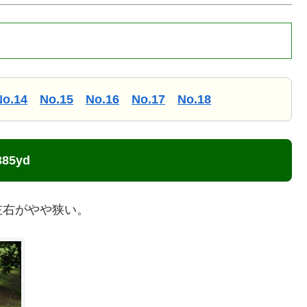
No.14
No.15
No.16
No.17
No.18
85yd
左右がやや狭い。