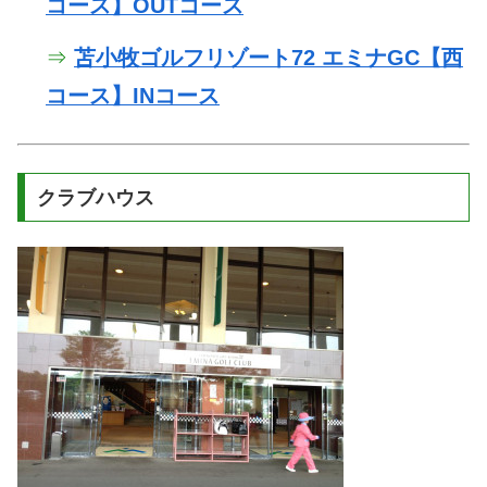
コース】OUTコース
⇒
苫小牧ゴルフリゾート72 エミナGC【西
コース】INコース
クラブハウス